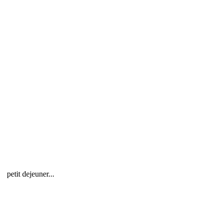
WhatsApp Image 2024-05-07 at 08.46.02
IMG-20250529-WA0000_1
IMG-20251211-WA0006
20251218_083120
petit dejeuner...