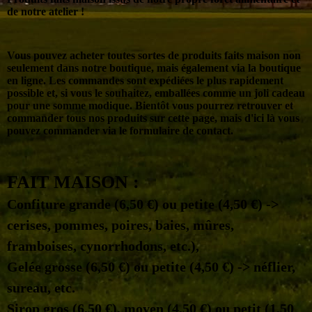
de notre atelier !
Vous pouvez acheter toutes sortes de produits faits maison non
seulement dans notre boutique, mais également via la boutique
en ligne. Les commandes sont expédiées le plus rapidement
possible et, si vous le souhaitez, emballées comme un joli cadeau
pour une somme modique.
Bientôt vous pourrez retrouver et
commander tous nos produits sur cette page, mais d'ici là vous
pouvez commander via le formulaire de contact.
FAIT MAISON :
Confiture grande (6,50 €) ou petite (4,50 €) ->
cerises, pommes, poires, baies, mûres,
framboises, cynorrhodons, etc.),
Gelée grosse (6,50 €) ou petite (4,50 €) -> néflier,
sureau, etc.
Sirop gros (6,50 €), moyen (4,50 €) ou petit (1,50