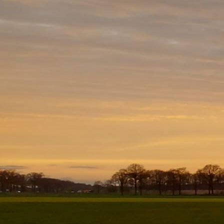
20251108_142833