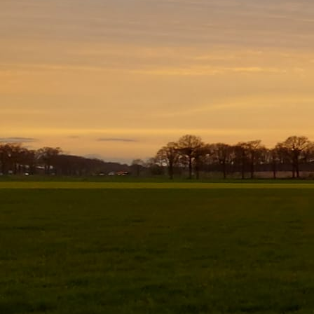
20250620_222040 vogelhuisjes