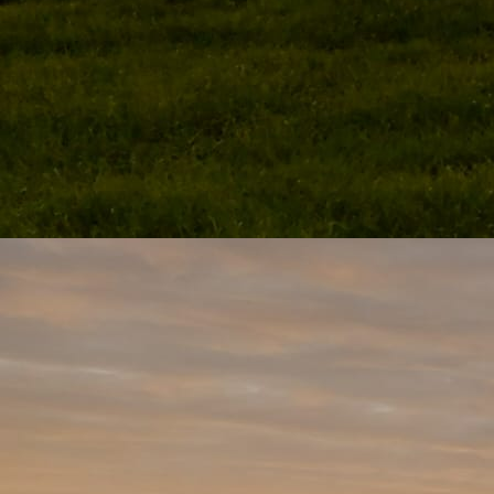
20250803_194956likorettes