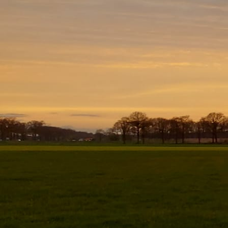
20250529_103931